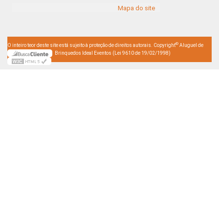
Mapa do site
©
O inteiro teor deste site está sujeito à proteção de direitos autorais. Copyright
Aluguel de
Brinquedos Ideal Eventos (Lei 9610 de 19/02/1998)