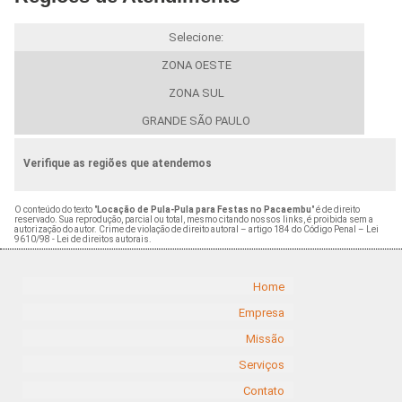
Selecione:
ZONA OESTE
ZONA SUL
GRANDE SÃO PAULO
Verifique as regiões que atendemos
O conteúdo do texto "
Locação de Pula-Pula para Festas no Pacaembu
" é de direito
reservado. Sua reprodução, parcial ou total, mesmo citando nossos links, é proibida sem a
autorização do autor. Crime de violação de direito autoral – artigo 184 do Código Penal –
Lei
9610/98 - Lei de direitos autorais
.
Home
Empresa
Missão
Serviços
Contato