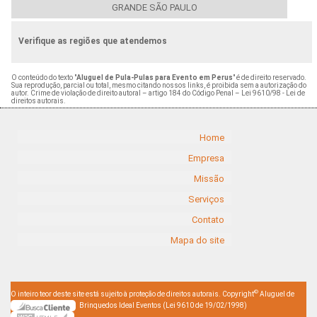
GRANDE SÃO PAULO
Verifique as regiões que atendemos
O conteúdo do texto "
Aluguel de Pula-Pulas para Evento em Perus
" é de direito reservado.
Sua reprodução, parcial ou total, mesmo citando nossos links, é proibida sem a autorização do
autor. Crime de violação de direito autoral – artigo 184 do Código Penal –
Lei 9610/98 - Lei de
direitos autorais
.
Home
Empresa
Missão
Serviços
Contato
Mapa do site
©
O inteiro teor deste site está sujeito à proteção de direitos autorais. Copyright
Aluguel de
Brinquedos Ideal Eventos (Lei 9610 de 19/02/1998)