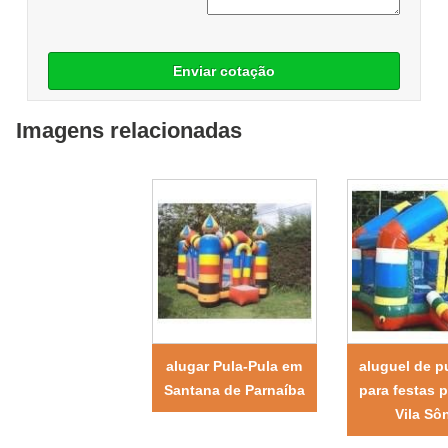
Enviar cotação
Imagens relacionadas
alugar Pula-Pula em
aluguel de p
Santana de Parnaíba
para festas 
Vila Sô