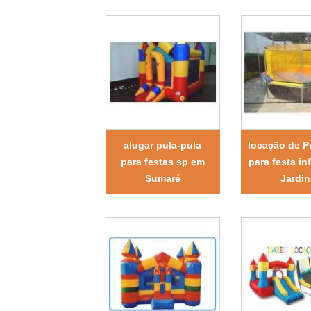
alugar pula-pula
locação de P
para festas sp em
para festa in
Sumaré
Jardin