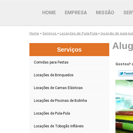
HOME
EMPRESA
MISSÃO
SER
Home
»
Serviços
»
Locações de Pula-Pula
»
locação de pula-pu
Alug
Serviços
Comidas para Festas
Gostou? c
Locações de Brinquedos
Locações de Camas Elásticas
Locações de Piscinas de Bolinha
Locações de Pula-Pula
Locações de Tobogãs Infláveis