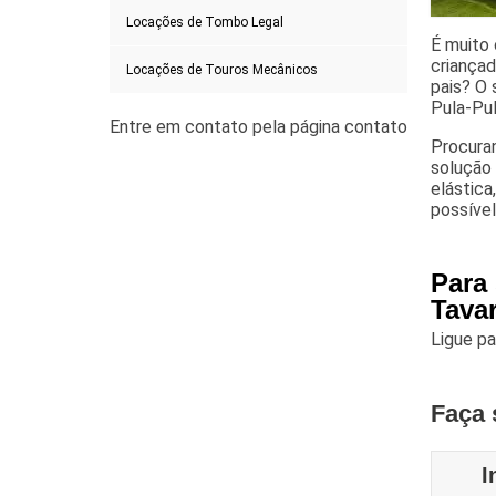
Locações de Tombo Legal
É muito 
criançad
Locações de Touros Mecânicos
pais? O 
Pula-Pu
Procura
solução
elástica
possível
Para
Tava
Ligue p
Faça 
I