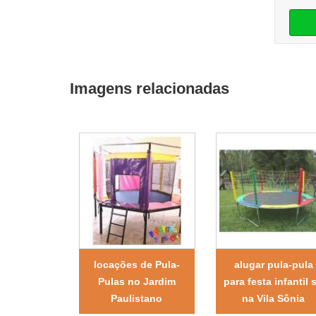
Imagens relacionadas
locações de Pula-
alugar pula-pula
Pulas no Jardim
para festa infantil 
Paulistano
na Vila Sônia