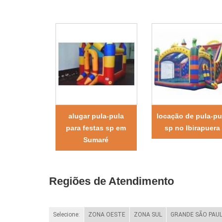
alugar pula-pula
locação de pula-pu
para festas sp em
sp no Ibirapuera
Sumaré
Regiões de Atendimento
Selecione:
ZONA OESTE
ZONA SUL
GRANDE SÃO PAU