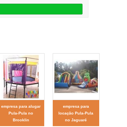
empresa para alugar
empresa para
Pula-Pula no
locação Pula-Pula
Brooklin
no Jaguaré