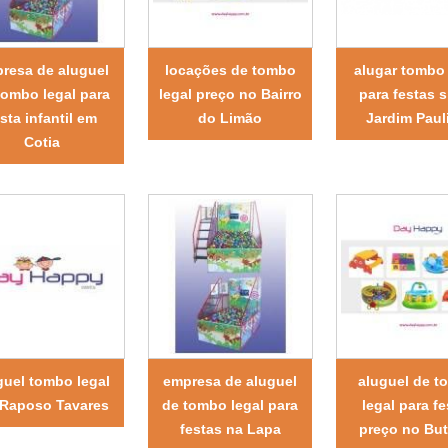
resa de aluguel
locações de tombo
alugar tombo 
tombo legal para
legal preço no Bairro
para festas 
esta infantil em
do Limão
Jardim Paul
Cotia
guel tombo legal
empresa de aluguel
aluguel de 
Raposo Tavares
de tombo legal para
legal para f
festas na Lapa
preço no Bu