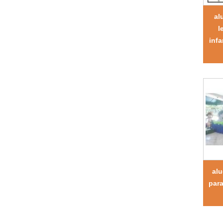
al
l
infa
alu
para