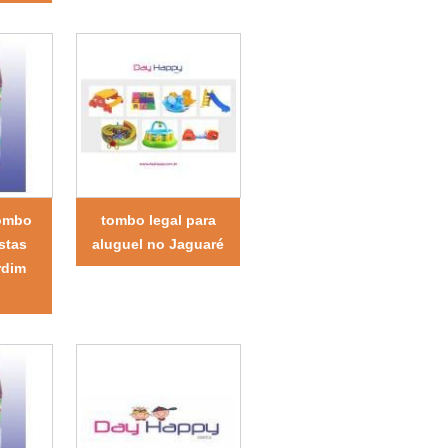
tombo
tombo legal para
estas
aluguel no Jaguaré
rdim