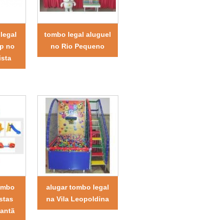
legal
tombo legal aluguel
sp no
no Rio Pequeno
ista
tombo
alugar tombo legal
estas
na Vila Leopoldina
tantã