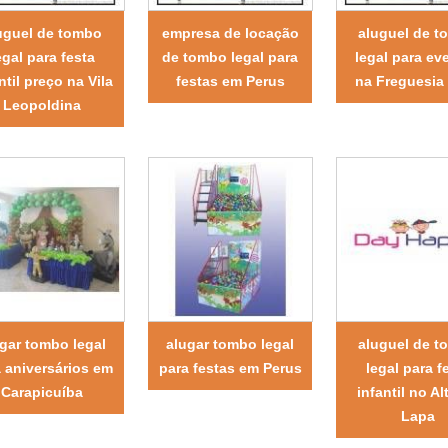
uguel de tombo
empresa de locação
aluguel de 
egal para festa
de tombo legal para
legal para ev
ntil preço na Vila
festas em Perus
na Freguesia
Leopoldina
gar tombo legal
alugar tombo legal
aluguel de 
 aniversários em
para festas em Perus
legal para f
Carapicuíba
infantil no Al
Lapa