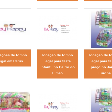
cações de tombo
locação de tombo
locação de 
egal em Perus
legal para festa
legal para f
infantil no Bairro do
preço no Ja
Limão
Europa