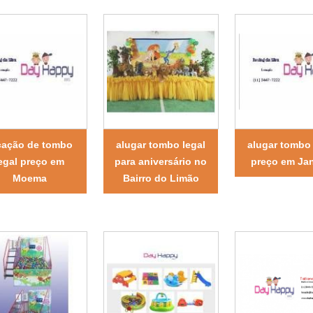
cação de tombo
alugar tombo legal
alugar tombo 
egal preço em
para aniversário no
preço em Jan
Moema
Bairro do Limão