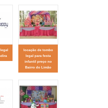
legal
locação de tombo
dira
legal para festa
infantil preço no
Bairro do Limão