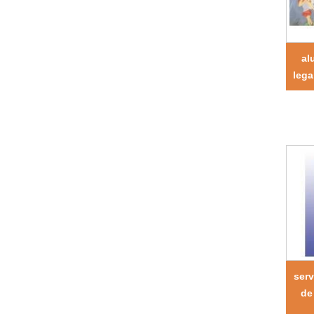
al
lega
ser
de