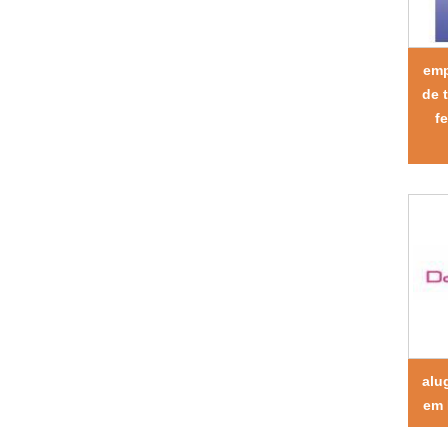
emp
de 
f
alu
em 