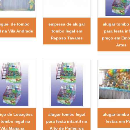
uguel de tombo
empresa de alugar
alugar tombo 
l na Vila Andrade
tombo legal em
para festa inf
Raposo Tavares
preço em Emb
Artes
viço de Locações
alugar tombo legal
alugar tombo 
 tombo legal na
para festa infantil no
festas em P
Vila Mariana
Alto de Pinheiros