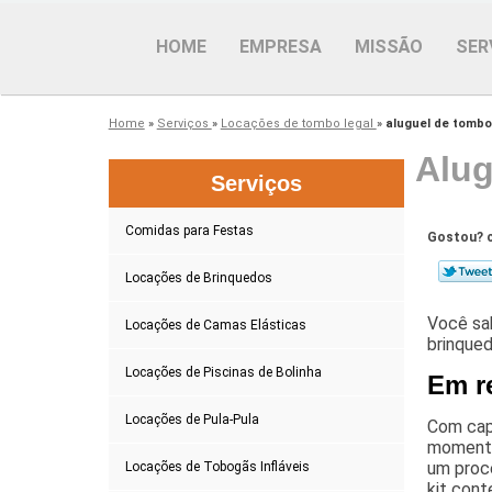
HOME
EMPRESA
MISSÃO
SER
Home
»
Serviços
»
Locações de tombo legal
»
aluguel de tombo
Alug
Serviços
Comidas para Festas
Gostou? c
Locações de Brinquedos
Você sab
Locações de Camas Elásticas
brinqued
Locações de Piscinas de Bolinha
Em r
Locações de Pula-Pula
Com capa
momentos
um proc
Locações de Tobogãs Infláveis
kit cont