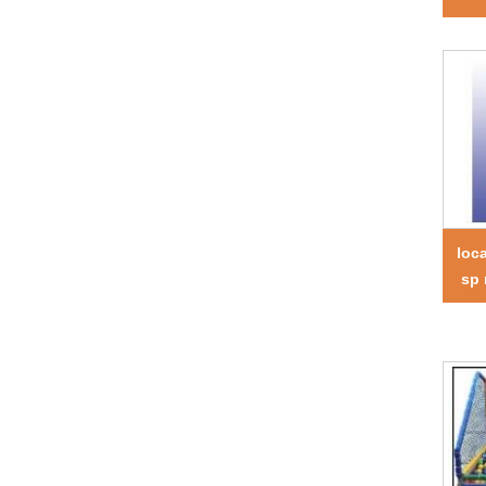
loc
sp