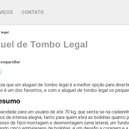
VIÇOS
CONTATO
 legal
uel de Tombo Legal
ompartilhe!
ia que um aluguel de tombo legal é a melhor opção para diverti
o é um dos favoritos, e com o aluguel de tombo legal os pequen
esumo
cidade para um usuário de até 70 kg, que senta-se na cadeirinh
 de intensa alegria, tanto para quem atira as bolinhas quanto 
esso de fácil montagem e desmontagem (uma lateral, um fund
endo cinco embalagens de bolinhas, é um desafio a coragem e a