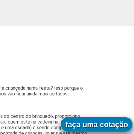
r a criançada numa festa? Isso porque o
os vão ficar ainda mais agitados.
a do centro do brinquedo, proporciona
para quem está na cadeirinha. Apresentando
faça uma cotação
o e uma escada) e sendo composto por um
 pontaria de crianças, jovens e até mesmo