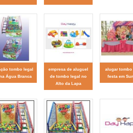
ação tombo legal
empresa de aluguel
alugar tombo 
 na Água Branca
de tombo legal no
festa em Su
Alto da Lapa