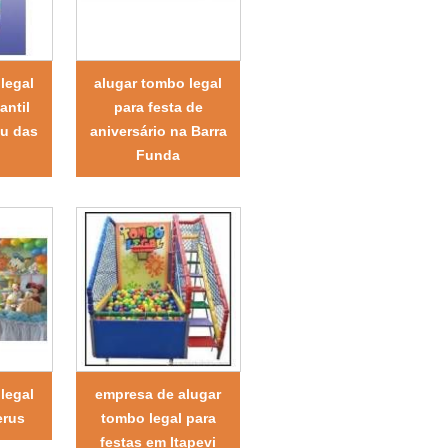
legal
alugar tombo legal
antil
para festa de
u das
aniversário na Barra
Funda
legal
empresa de alugar
erus
tombo legal para
festas em Itapevi