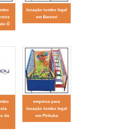
tombo
locação tombo legal
entos
em Barueri
 do Ó
tombo
empresa para
esta
locação tombo legal
to da
em Pirituba