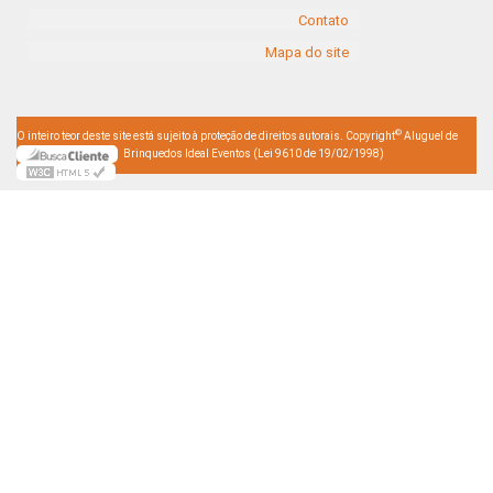
Contato
Mapa do site
©
O inteiro teor deste site está sujeito à proteção de direitos autorais. Copyright
Aluguel de
Brinquedos Ideal Eventos (Lei 9610 de 19/02/1998)