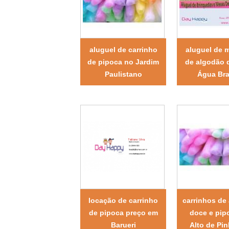
aluguel de carrinho
aluguel de 
de pipoca no Jardim
de algodão 
Paulistano
Água Br
locação de carrinho
carrinhos de
de pipoca preço em
doce e pip
Barueri
Alto de Pin