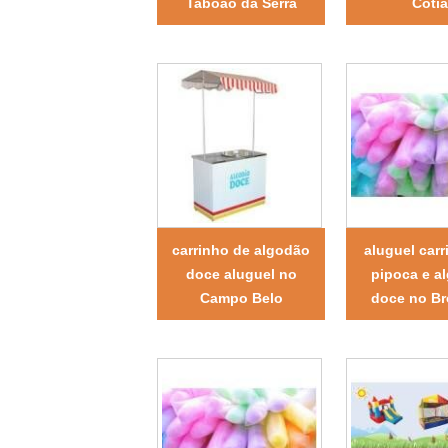
Taboão da Serra
Coti
carrinho de algodão
aluguel carr
doce aluguel no
pipoca e a
Campo Belo
doce no Br