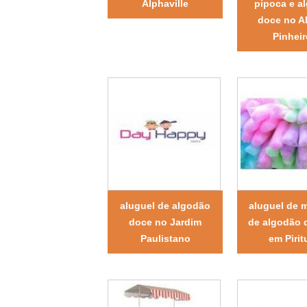
Alphaville
pipoca e a
doce no A
Pinhei
aluguel de algodão
aluguel de 
doce no Jardim
de algodão 
Paulistano
em Pirit