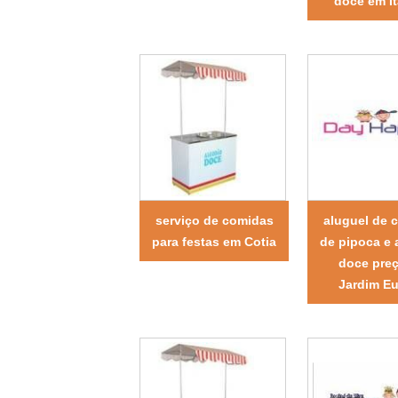
doce em I
serviço de comidas
aluguel de c
para festas em Cotia
de pipoca e
doce pre
Jardim E