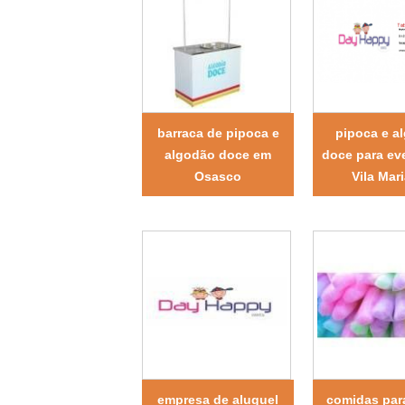
barraca de pipoca e
pipoca e a
algodão doce em
doce para ev
Osasco
Vila Mar
empresa de aluguel
comidas par