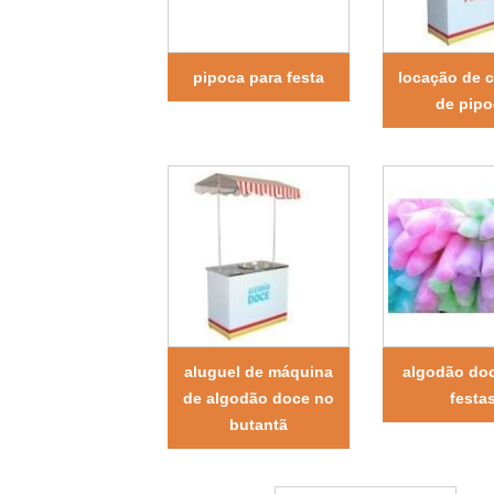
pipoca para festa
locação de c
de pipo
aluguel de máquina
algodão doc
de algodão doce no
festa
butantã