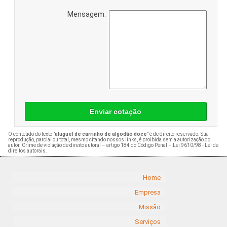
Mensagem:
Enviar cotação
O conteúdo do texto "
aluguel de carrinho de algodão doce
" é de direito reservado. Sua
reprodução, parcial ou total, mesmo citando nossos links, é proibida sem a autorização do
autor. Crime de violação de direito autoral – artigo 184 do Código Penal –
Lei 9610/98 - Lei de
direitos autorais
.
Home
Empresa
Missão
Serviços