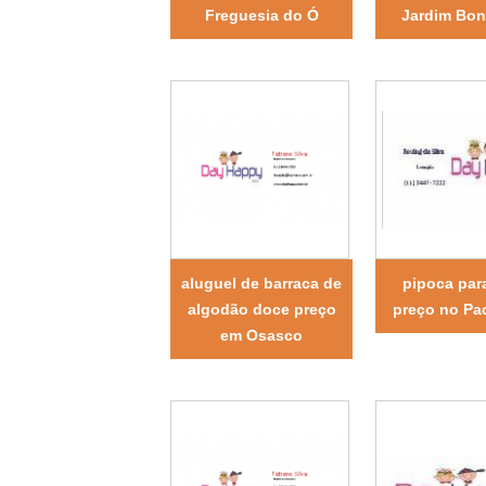
Freguesia do Ó
Jardim Bonf
aluguel de barraca de
pipoca para
algodão doce preço
preço no P
em Osasco