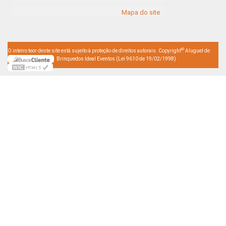
Mapa do site
©
O inteiro teor deste site está sujeito à proteção de direitos autorais. Copyright
Aluguel de
Brinquedos Ideal Eventos (Lei 9610 de 19/02/1998)