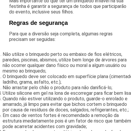
Mais importante do que ter um brinquedo inflável na sua
festinha é garantir a segurança de todos que participarão
do evento, inclusive seus filhos.
Regras de segurança
Para que a diversão seja completa, algumas regras
precisam ser seguidas:
Não utilize o brinquedo perto ou embaixo de fios elétricos,
paredes, piscinas, abismos, utilize bem longe de árvores para
não ocorrer qualquer dano físico ou moral a algum usuário ou
mesmo ao brinquedo;
O brinquedo deve ser colocado em superfície plana (cimentad
ladrilho, grama, asfalto, etc.);
Não arrastar pelo chão o produto para não danificá-lo;
Utilize silicone em gel na lona de escorregar para ficar bem lisa
Quando não estiver utilizando o produto, guarde-o enrolado e
amarrado, já limpo para evitar que bichos cortem o brinquedo
por causa de resíduos de doces, salgados, refrigerantes, etc.;
Em caso de ventos fortes é recomendado a remoção da
estrutura imediatamente pois é um fator de risco que também
pode acarretar acidentes com gravidade;