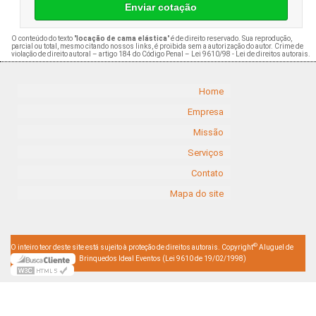
Enviar cotação
O conteúdo do texto "
locação de cama elástica
" é de direito reservado. Sua reprodução,
parcial ou total, mesmo citando nossos links, é proibida sem a autorização do autor. Crime de
violação de direito autoral – artigo 184 do Código Penal –
Lei 9610/98 - Lei de direitos autorais
.
Home
Empresa
Missão
Serviços
Contato
Mapa do site
©
O inteiro teor deste site está sujeito à proteção de direitos autorais. Copyright
Aluguel de
Brinquedos Ideal Eventos (Lei 9610 de 19/02/1998)