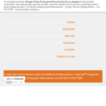
O conteúdo do texto "
Alugar Pula-Pula para Festa Infantil no Jaguaré
" é de direito
reservado. Sua reprodução, parcial ou total, mesmo citando nossos links, é proibida sem a
autorização do autor. Crime de violação de direito autoral – artigo 184 do Código Penal –
Lei
9610/98 - Lei de direitos autorais
.
Home
Empresa
Missão
Serviços
Contato
Mapa do site
©
O inteiro teor deste site está sujeito à proteção de direitos autorais. Copyright
Aluguel de
Brinquedos Ideal Eventos (Lei 9610 de 19/02/1998)