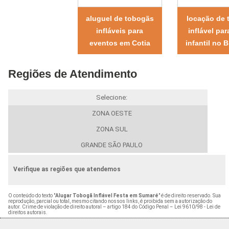
aluguel de tobogãs
locação de 
infláveis para
inflável par
eventos em Cotia
infantil no 
Regiões de Atendimento
Selecione:
ZONA OESTE
ZONA SUL
GRANDE SÃO PAULO
Verifique as regiões que atendemos
O conteúdo do texto "
Alugar Tobogã Inflável Festa em Sumaré
" é de direito reservado. Sua
reprodução, parcial ou total, mesmo citando nossos links, é proibida sem a autorização do
autor. Crime de violação de direito autoral – artigo 184 do Código Penal –
Lei 9610/98 - Lei de
direitos autorais
.