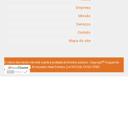
Empresa
Missão
Serviços
Contato
Mapa do site
©
O inteiro teor deste site está sujeito à proteção de direitos autorais. Copyright
Aluguel de
Brinquedos Ideal Eventos (Lei 9610 de 19/02/1998)