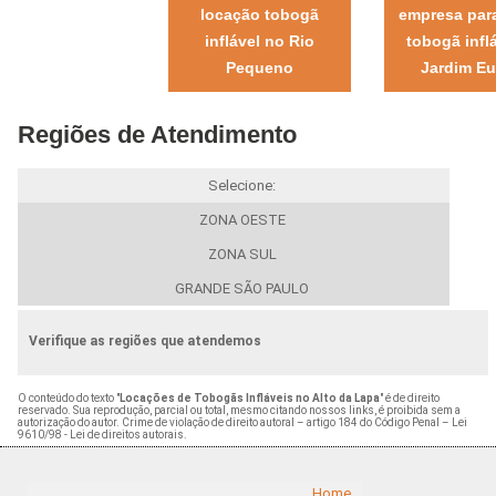
locação tobogã
empresa para
inflável no Rio
tobogã infl
Pequeno
Jardim E
Regiões de Atendimento
Selecione:
ZONA OESTE
ZONA SUL
GRANDE SÃO PAULO
Verifique as regiões que atendemos
O conteúdo do texto "
Locações de Tobogãs Infláveis no Alto da Lapa
" é de direito
reservado. Sua reprodução, parcial ou total, mesmo citando nossos links, é proibida sem a
autorização do autor. Crime de violação de direito autoral – artigo 184 do Código Penal –
Lei
9610/98 - Lei de direitos autorais
.
Home