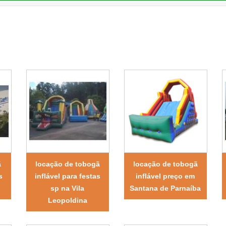
ã
locação de tobogã
locação de tobogã
s
inflável para festas
inflável preço em
a
sp na Vila
Santana de Parnaíba
Leopoldina