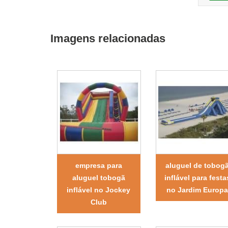
Imagens relacionadas
empresa para
aluguel de tobog
aluguel tobogã
inflável para festa
inflável no Jockey
no Jardim Europ
Club