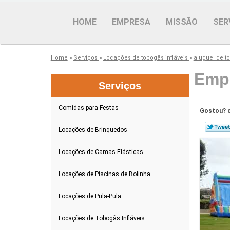
HOME
EMPRESA
MISSÃO
SER
Home
»
Serviços
»
Locações de tobogãs infláveis
»
aluguel de to
Empr
Serviços
Comidas para Festas
Gostou? c
Locações de Brinquedos
Locações de Camas Elásticas
Locações de Piscinas de Bolinha
Locações de Pula-Pula
Locações de Tobogãs Infláveis