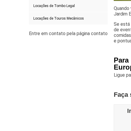
Locações de Tombo Legal
Quando v
Jardim E
Locações de Touros Mecânicos
Se está 
de event
comidas 
e pontua
Para
Euro
Ligue p
Faça 
I