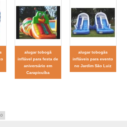
s
alugar tobogã
alugar tobogãs
to
inflável para festa de
infláveis para evento
aniversário em
no Jardim São Luiz
Carapicuíba
LO