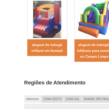
aluguel de tobogã
aluguel de tobogã
inflável em Sumaré
infláveis para even
no Campo Limpo
Regiões de Atendimento
Selecione:
ZONA OESTE
ZONA SUL
GRANDE SÃO PAU