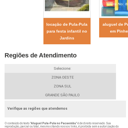
locação de Pula-Pula
aluguel de P
para festa infantil no
em Pinhe
Jardins
Regiões de Atendimento
Selecione:
ZONA OESTE
ZONA SUL
GRANDE SÃO PAULO
Verifique as regiões que atendemos
O conteúdo do texto "
Aluguel Pula-Pula no Pacaembu
" é de direito reservado. Sua
reprodução, parcial ou total, mesmo citando nossos links, é proibida sem a autorização do