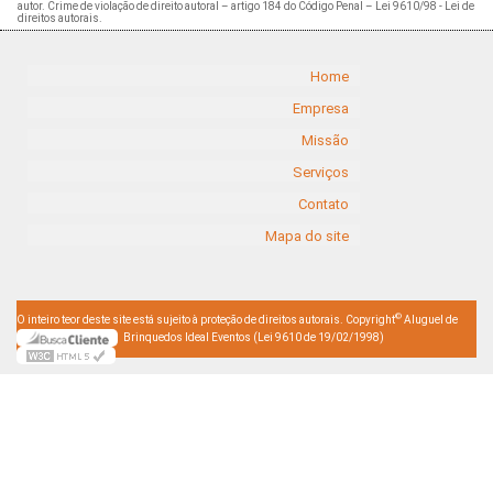
autor. Crime de violação de direito autoral – artigo 184 do Código Penal –
Lei 9610/98 - Lei de
direitos autorais
.
Home
Empresa
Missão
Serviços
Contato
Mapa do site
©
O inteiro teor deste site está sujeito à proteção de direitos autorais. Copyright
Aluguel de
Brinquedos Ideal Eventos (Lei 9610 de 19/02/1998)