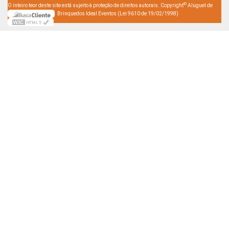
©
O inteiro teor deste site está sujeito à proteção de direitos autorais. Copyright
Aluguel de
Brinquedos Ideal Eventos (Lei 9610 de 19/02/1998)