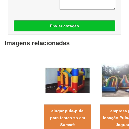
Enviar cotação
Imagens relacionadas
alugar pula-pula
empresa 
para festas sp em
locação Pula
Sumaré
Jagua