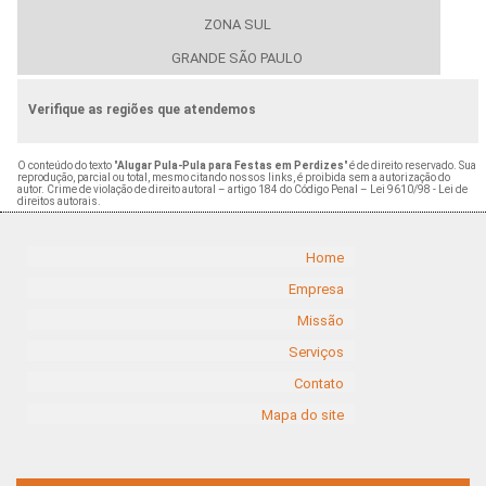
ZONA SUL
GRANDE SÃO PAULO
Verifique as regiões que atendemos
O conteúdo do texto "
Alugar Pula-Pula para Festas em Perdizes
" é de direito reservado. Sua
reprodução, parcial ou total, mesmo citando nossos links, é proibida sem a autorização do
autor. Crime de violação de direito autoral – artigo 184 do Código Penal –
Lei 9610/98 - Lei de
direitos autorais
.
Home
Empresa
Missão
Serviços
Contato
Mapa do site