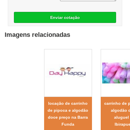
Enviar cotação
Imagens relacionadas
locação de carrinho
carrinho de 
de pipoca e algodão
algodão 
doce preço na Barra
aluguel
Funda
Ibirapu