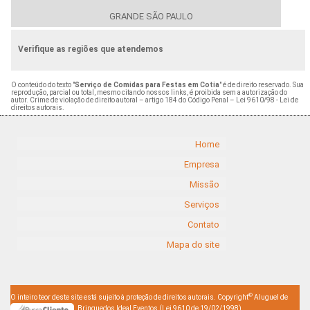
GRANDE SÃO PAULO
Verifique as regiões que atendemos
O conteúdo do texto "
Serviço de Comidas para Festas em Cotia
" é de direito reservado. Sua
reprodução, parcial ou total, mesmo citando nossos links, é proibida sem a autorização do
autor. Crime de violação de direito autoral – artigo 184 do Código Penal –
Lei 9610/98 - Lei de
direitos autorais
.
Home
Empresa
Missão
Serviços
Contato
Mapa do site
©
O inteiro teor deste site está sujeito à proteção de direitos autorais. Copyright
Aluguel de
Brinquedos Ideal Eventos (Lei 9610 de 19/02/1998)