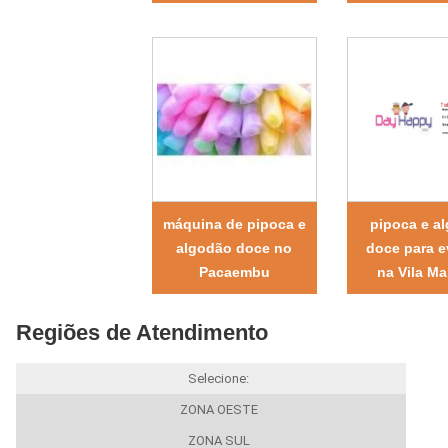
máquina de pipoca e
pipoca e a
algodão doce no
doce para e
Pacaembu
na Vila Ma
Regiões de Atendimento
Selecione:
ZONA OESTE
ZONA SUL