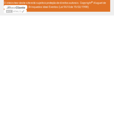
©
O inteiro teor deste site está sujeito à proteção de direitos autorais. Copyright
Aluguel de
Brinquedos Ideal Eventos (Lei 9610 de 19/02/1998)