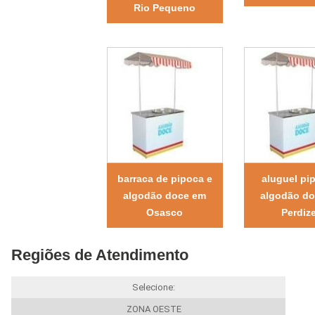
Rio Pequeno
barraca de pipoca e
aluguel pi
algodão doce em
algodão d
Osasco
Perdiz
Regiões de Atendimento
Selecione:
ZONA OESTE