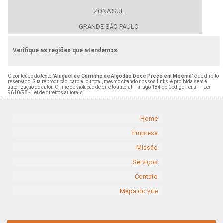
ZONA SUL
GRANDE SÃO PAULO
Verifique as regiões que atendemos
O conteúdo do texto "
Aluguel de Carrinho de Algodão Doce Preço em Moema
" é de direito
reservado. Sua reprodução, parcial ou total, mesmo citando nossos links, é proibida sem a
autorização do autor. Crime de violação de direito autoral – artigo 184 do Código Penal –
Lei
9610/98 - Lei de direitos autorais
.
Home
Empresa
Missão
Serviços
Contato
Mapa do site