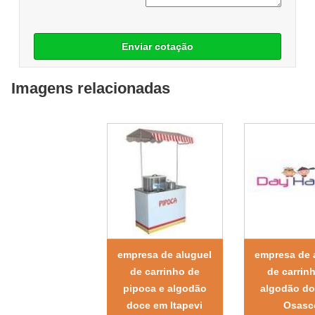
Enviar cotação
Imagens relacionadas
empresa de aluguel
empresa de 
de carrinho de
de carrin
pipoca e algodão
algodão d
doce em Itapevi
Osasc