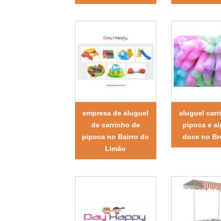
empresa de aluguel
aluguel carr
de carrinho de
pipoca e a
pipoca no Bairro do
doce no Br
Limão