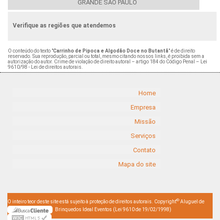
GRANDE SÃO PAULO
Verifique as regiões que atendemos
O conteúdo do texto "
Carrinho de Pipoca e Algodão Doce no Butantã
" é de direito
reservado. Sua reprodução, parcial ou total, mesmo citando nossos links, é proibida sem a
autorização do autor. Crime de violação de direito autoral – artigo 184 do Código Penal –
Lei
9610/98 - Lei de direitos autorais
.
Home
Empresa
Missão
Serviços
Contato
Mapa do site
©
O inteiro teor deste site está sujeito à proteção de direitos autorais. Copyright
Aluguel de
Brinquedos Ideal Eventos (Lei 9610 de 19/02/1998)