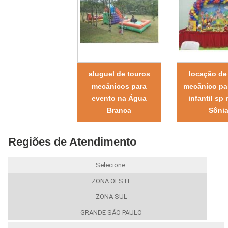
aluguel de touros
locação de
mecânicos para
mecânico par
evento na Água
infantil sp 
Branca
Sôni
Regiões de Atendimento
Selecione:
ZONA OESTE
ZONA SUL
GRANDE SÃO PAULO