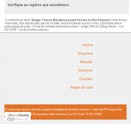
Verifique as regiões que atendemos
O conteúdo do texto "
Alugar Touros Mecânicos para Festas no Rio Pequeno
" é de direito
reservado. Sua reprodução, parcial ou total, mesmo citando nossos links, é proibida sem a
autorização do autor. Crime de violação de direito autoral – artigo 184 do Código Penal –
Lei
9610/98 - Lei de direitos autorais
.
Home
Empresa
Missão
Serviços
Contato
Mapa do site
©
O inteiro teor deste site está sujeito à proteção de direitos autorais. Copyright
Aluguel de
Brinquedos Ideal Eventos (Lei 9610 de 19/02/1998)