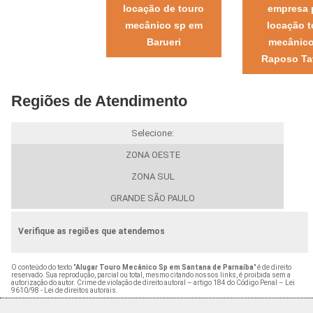
locação de touro
empresa 
mecânico sp em
locação t
Barueri
mecânic
Raposo Ta
Regiões de Atendimento
Selecione:
ZONA OESTE
ZONA SUL
GRANDE SÃO PAULO
Verifique as regiões que atendemos
O conteúdo do texto "
Alugar Touro Mecânico Sp em Santana de Parnaíba
" é de direito
reservado. Sua reprodução, parcial ou total, mesmo citando nossos links, é proibida sem a
autorização do autor. Crime de violação de direito autoral – artigo 184 do Código Penal –
Lei
9610/98 - Lei de direitos autorais
.