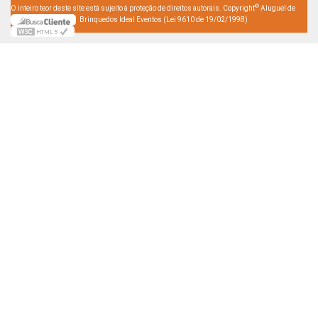
©
O inteiro teor deste site está sujeito à proteção de direitos autorais. Copyright
Aluguel de
Brinquedos Ideal Eventos (Lei 9610 de 19/02/1998)