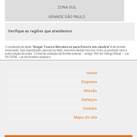
ZONA SUL
GRANDE SÃO PAULO
Verifique as regiões que atendemos
O conteúdo do texto "
Alugar Touros Mecânicos para Evento em Jandira
" é de direito
reservado. Sua reprodução, parcial ou total, mesmo citando nossos links, é proibida sem a
autorização do autor. Crime de violação de direito autoral – artigo 184 do Código Penal –
Lei
9610/98 - Lei de direitos autorais
.
Home
Empresa
Missão
Serviços
Contato
Mapa do site