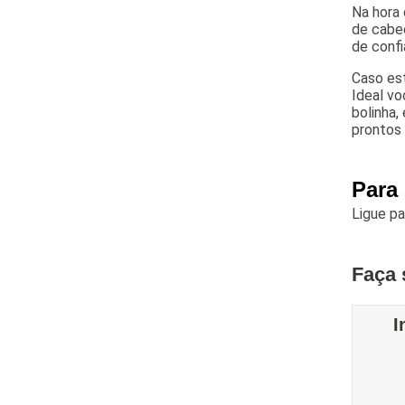
Na hora 
de cabeç
de confi
Caso est
Ideal vo
bolinha,
prontos
Para
Ligue p
Faça 
I