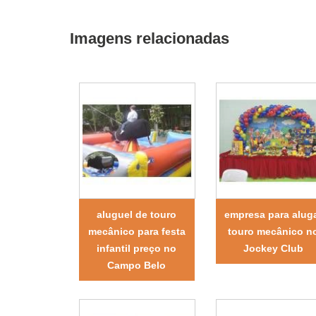
Imagens relacionadas
aluguel de touro
empresa para alug
mecânico para festa
touro mecânico n
infantil preço no
Jockey Club
Campo Belo