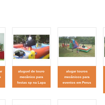
ar
aluguel de touro
alugar touros
o
mecânico para
mecânicos para
festas sp na Lapa
eventos em Perus