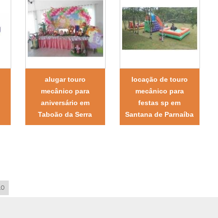
alugar touro
locação de touro
mecânico para
mecânico para
aniversário em
festas sp em
Taboão da Serra
Santana de Parnaíba
LO