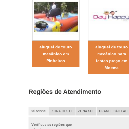
aluguel de touro
aluguel de touro
mecânico em
mecânico para
Pinheiros
festas preço em
Moema
Regiões de Atendimento
Selecione:
ZONA OESTE
ZONA SUL
GRANDE SÃO PAU
Verifique as regiões que