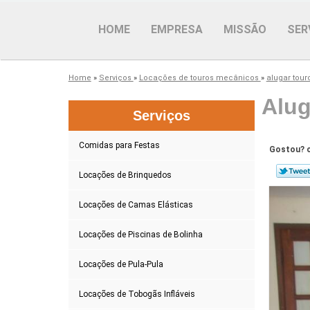
HOME
EMPRESA
MISSÃO
SER
Home
»
Serviços
»
Locações de touros mecânicos
»
alugar tou
Alug
Serviços
Comidas para Festas
Gostou? c
Locações de Brinquedos
Locações de Camas Elásticas
Locações de Piscinas de Bolinha
Locações de Pula-Pula
Locações de Tobogãs Infláveis