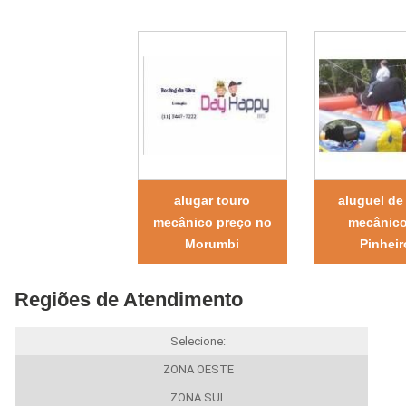
alugar touro
aluguel de
mecânico preço no
mecânic
Morumbi
Pinheir
Regiões de Atendimento
Selecione:
ZONA OESTE
ZONA SUL