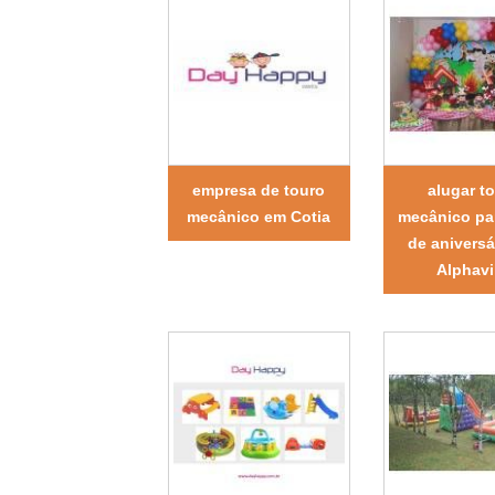
empresa de touro
alugar t
mecânico em Cotia
mecânico par
de aniversá
Alphavi