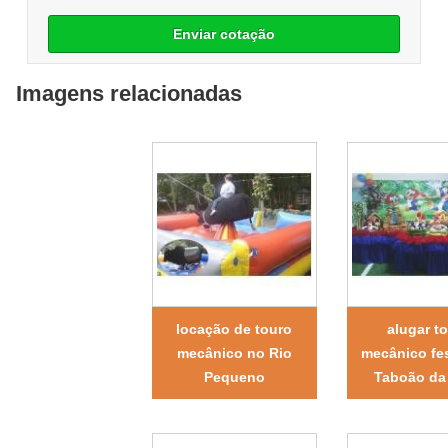
Enviar cotação
Imagens relacionadas
locação de touro
alugar t
mecânico no Rio
mecânico fe
Pequeno
Taboão da 