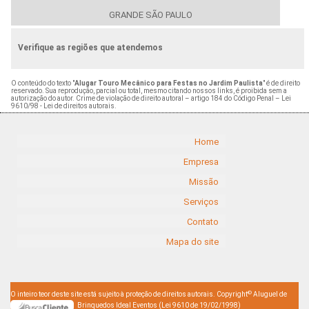
GRANDE SÃO PAULO
Verifique as regiões que atendemos
O conteúdo do texto "
Alugar Touro Mecânico para Festas no Jardim Paulista
" é de direito
reservado. Sua reprodução, parcial ou total, mesmo citando nossos links, é proibida sem a
autorização do autor. Crime de violação de direito autoral – artigo 184 do Código Penal –
Lei
9610/98 - Lei de direitos autorais
.
Home
Empresa
Missão
Serviços
Contato
Mapa do site
©
O inteiro teor deste site está sujeito à proteção de direitos autorais. Copyright
Aluguel de
Brinquedos Ideal Eventos (Lei 9610 de 19/02/1998)