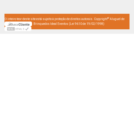
©
O inteiro teor deste site está sujeito à proteção de direitos autorais. Copyright
Aluguel de
Brinquedos Ideal Eventos (Lei 9610 de 19/02/1998)