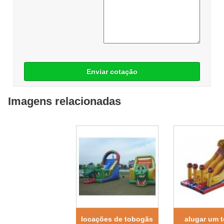
Enviar cotação
Imagens relacionadas
locações de tobogãs
alugar um 