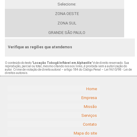
Selecione:
ZONA OESTE
ZONA SUL
GRANDE SÃO PAULO
Verifique as regiões que atendemos
O conteúdo do texto "
Locação Tobogã Inflável em Alphaville
" é de direito reservado. Sua
reprodução, parcial ou total, mesmo citando nossos links, é proibida sem a autorização do
autor. Crime de violação de direito autoral – artigo 184 do Código Penal –
Lei 9610/98 - Lei de
direitos autorais
.
Home
Empresa
Missão
Serviços
Contato
Mapa do site