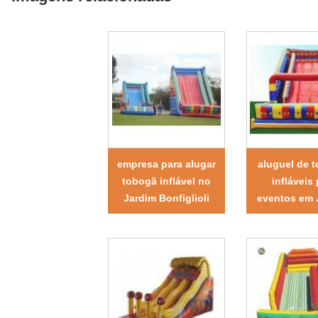
empresa para alugar
aluguel de 
tobogã inflável no
infláveis
Jardim Bonfiglioli
eventos em 