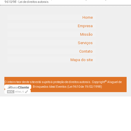
9610/98 - Lei de direitos autorais
.
Home
Empresa
Missão
Serviços
Contato
Mapa do site
©
O inteiro teor deste site está sujeito à proteção de direitos autorais. Copyright
Aluguel de
Brinquedos Ideal Eventos (Lei 9610 de 19/02/1998)