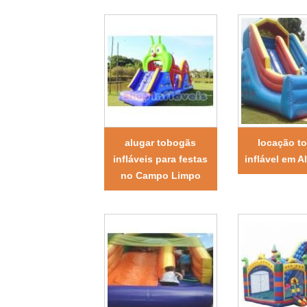
alugar tobogãs
locação t
infláveis para festas
inflável em A
no Campo Limpo