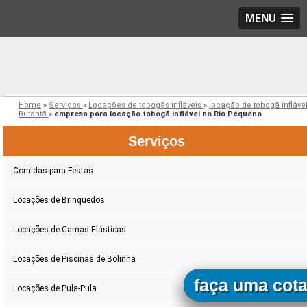
MENU
Home
»
Serviços
»
Locações de tobogãs infláveis
»
locação de tobogã infláve
Butantã
»
empresa para locação tobogã inflável no Rio Pequeno
Serviços
Comidas para Festas
Locações de Brinquedos
Locações de Camas Elásticas
Locações de Piscinas de Bolinha
faça uma cot
Locações de Pula-Pula