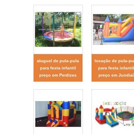
aluguel de pula-pula
locação de pula-pu
para festa infantil
para festa infantil
preço em Perdizes
preço em Jundiaí