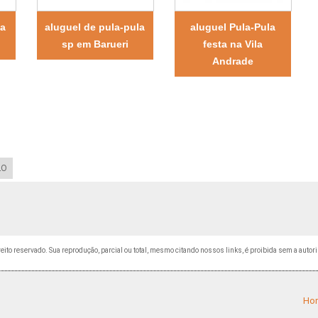
la
aluguel de pula-pula
aluguel Pula-Pula
sp em Barueri
festa na Vila
Andrade
LO
ireito reservado. Sua reprodução, parcial ou total, mesmo citando nossos links, é proibida sem a autori
Ho