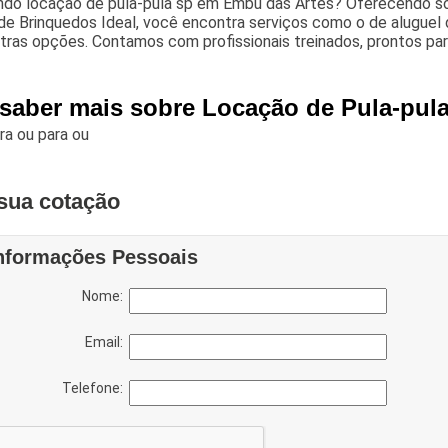
ndo locação de pula-pula sp em Embu das Artes? Oferecendo s
de Brinquedos Ideal, você encontra serviços como o de aluguel d
tras opções. Contamos com profissionais treinados, prontos par
 saber mais sobre Locação de Pula-pul
ara
ou para
ou
sua cotação
nformações Pessoais
Nome:
Email:
Telefone: