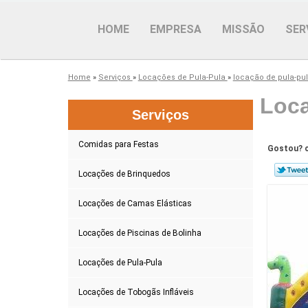
HOME
EMPRESA
MISSÃO
SER
Home
»
Serviços
»
Locações de Pula-Pula
»
locação de pula-pul
Loca
Serviços
Comidas para Festas
Gostou? c
Locações de Brinquedos
Locações de Camas Elásticas
Locações de Piscinas de Bolinha
Locações de Pula-Pula
Locações de Tobogãs Infláveis