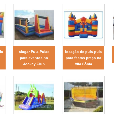
la
alugar Pula-Pulas
locação de pula-pula
para eventos no
para festas preço na
Jockey Club
Vila Sônia