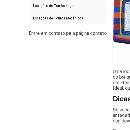
Locações de Tombo Legal
Locações de Touros Mecânicos
Uma loca
do brinq
em Embu
Ideal, q
Dica
Se você
anteced
que dev