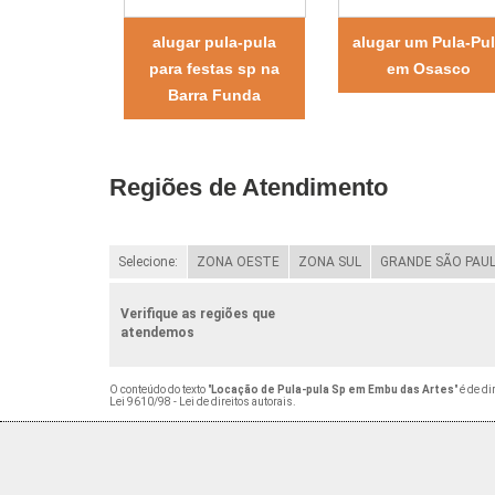
alugar pula-pula
alugar um Pula-Pu
para festas sp na
em Osasco
Barra Funda
Regiões de Atendimento
Selecione:
ZONA OESTE
ZONA SUL
GRANDE SÃO PAU
Verifique as regiões que
atendemos
O conteúdo do texto "
Locação de Pula-pula Sp em Embu das Artes
" é de d
Lei 9610/98 - Lei de direitos autorais
.