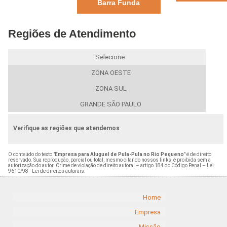
Barra Funda
Regiões de Atendimento
Selecione:
ZONA OESTE
ZONA SUL
GRANDE SÃO PAULO
Verifique as regiões que atendemos
O conteúdo do texto "
Empresa para Aluguel de Pula-Pula no Rio Pequeno
" é de direito
reservado. Sua reprodução, parcial ou total, mesmo citando nossos links, é proibida sem a
autorização do autor. Crime de violação de direito autoral – artigo 184 do Código Penal –
Lei
9610/98 - Lei de direitos autorais
.
Home
Empresa
Missão