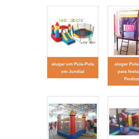
alugar um Pula-Pula
alugar Pula
em Jundiaí
para fest
Perdiz