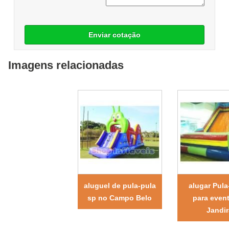
Enviar cotação
Imagens relacionadas
aluguel de pula-pula
alugar Pula
sp no Campo Belo
para even
Jandir