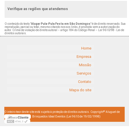
Verifique as regiões que atendemos
O conteúdo do texto "
Alugar Pula-Pula Festa em São Domingos
" é de direito reservado. Sua
reprodução, parcial ou total, mesmo citando nossos links, é proibida sem a autorização do
autor. Crime de violação de direito autoral – artigo 184 do Código Penal –
Lei 9610/98 - Lei de
direitos autorais
.
Home
Empresa
Missão
Serviços
Contato
Mapa do site
©
O inteiro teor deste site está sujeito à proteção de direitos autorais. Copyright
Aluguel de
Brinquedos Ideal Eventos (Lei 9610 de 19/02/1998)