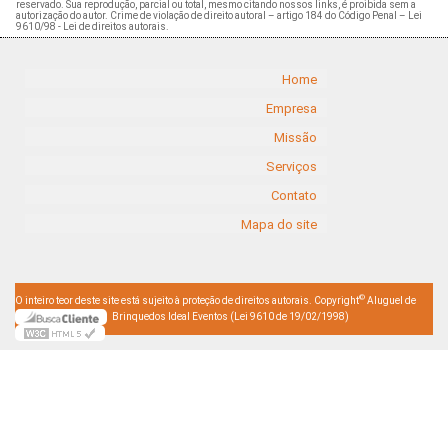
reservado. Sua reprodução, parcial ou total, mesmo citando nossos links, é proibida sem a
autorização do autor. Crime de violação de direito autoral – artigo 184 do Código Penal –
Lei
9610/98 - Lei de direitos autorais
.
Home
Empresa
Missão
Serviços
Contato
Mapa do site
©
O inteiro teor deste site está sujeito à proteção de direitos autorais. Copyright
Aluguel de
Brinquedos Ideal Eventos (Lei 9610 de 19/02/1998)