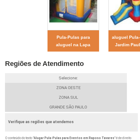
Pula-Pulas para
aluguel Pula
aluguel na Lapa
Jardim Paul
Regiões de Atendimento
Selecione:
ZONA OESTE
ZONA SUL
GRANDE SÃO PAULO
Verifique as regiões que atendemos
O conteúdo do texto "
Alugar Pula-Pulas para Eventos em Raposo Tavares
" é de direito