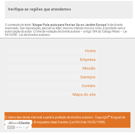
Verifique as regiões que atendemos
O conteúdo do texto "
Alugar Pula-pula para Festas Sp no Jardim Europa
" é de direito
reservado. Sua reprodução, parcial ou total, mesmo citando nossos links, é proibida sem a
autorização do autor. Crime de violação de direito autoral – artigo 184 do Código Penal –
Lei
9610/98 - Lei de direitos autorais
.
Home
Empresa
Missão
Serviços
Contato
Mapa do site
©
O inteiro teor deste site está sujeito à proteção de direitos autorais. Copyright
Aluguel de
Brinquedos Ideal Eventos (Lei 9610 de 19/02/1998)