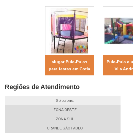
alugar Pula-Pulas
Pula-Pula al
para festas em Cotia
Vila And
Regiões de Atendimento
Selecione:
ZONA OESTE
ZONA SUL
GRANDE SÃO PAULO