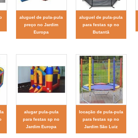
p
aluguel de pula-pula
aluguel de pula-pula
preço no Jardim
para festas sp no
Europa
Butantã
la
alugar pula-pula
locação de pula-pula
o
para festas sp no
para festas sp no
Jardim Europa
Jardim São Luiz