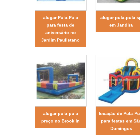
alugar Pula-Pula
alugar pula-pula s
para festa de
em Jandira
aniversário no
Jardim Paulistano
alugar pula-pula
locação de Pula-Pu
preço no Brooklin
para festas em Sã
Domingos