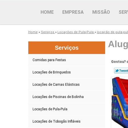
HOME
EMPRESA
MISSÃO
SER
Home
»
Serviços
»
Locações de Pula-Pula
»
locação de pula-pu
Alug
Serviços
Comidas para Festas
Gostou? c
Locações de Brinquedos
Locações de Camas Elásticas
Locações de Piscinas de Bolinha
Locações de Pula-Pula
Locações de Tobogãs Infláveis