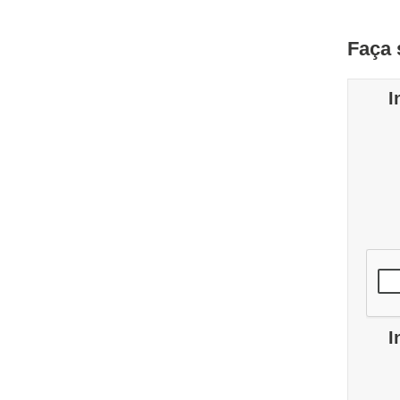
Faça 
I
I