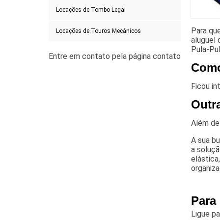
Locações de Tombo Legal
Para qu
Locações de Touros Mecânicos
aluguel 
Pula-Pul
Como
Ficou in
Outra
Além de 
A sua bu
a soluç
elástica
organiza
Para 
Ligue p