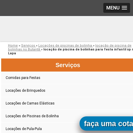
MENU
Home
»
Serviços
»
Locações de piscinas de bolinha
»
locação de piscina de
bolinhas no Butantã
»
locação de piscina de bolinhas para festa infantil sp 
Lapa
Serviços
Comidas para Festas
Locações de Brinquedos
Locações de Camas Elásticas
Locações de Piscinas de Bolinha
faça uma cot
Locações de Pula-Pula