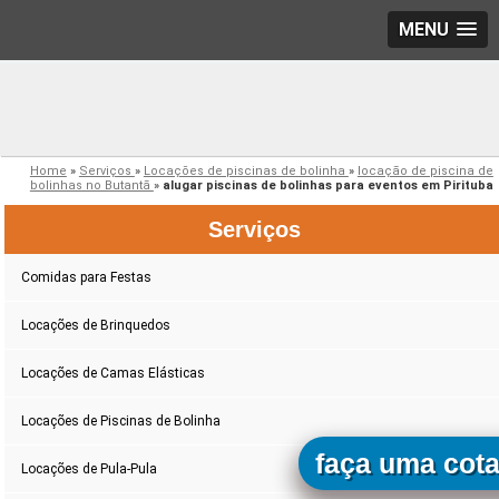
MENU
Home
»
Serviços
»
Locações de piscinas de bolinha
»
locação de piscina de
bolinhas no Butantã
»
alugar piscinas de bolinhas para eventos em Pirituba
Serviços
Comidas para Festas
Locações de Brinquedos
Locações de Camas Elásticas
Locações de Piscinas de Bolinha
faça uma cot
Locações de Pula-Pula