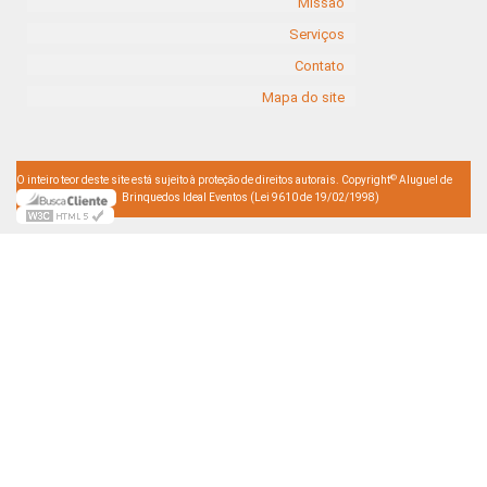
Missão
Serviços
Contato
Mapa do site
©
O inteiro teor deste site está sujeito à proteção de direitos autorais. Copyright
Aluguel de
Brinquedos Ideal Eventos (Lei 9610 de 19/02/1998)