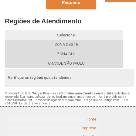
Pequeno
Regiões de Atendimento
Selecione:
ZONA OESTE
ZONA SUL
GRANDE SÃO PAULO
Verifique as regiões que atendemos
O conteúdo do texto "
Alugar Piscinas de Bolinhas para Eventos em Pirituba
" é de direito
reservado. Sua reprodução, parcial ou total, mesmo citando nossos links, é proibida sem a
autorização do autor. Crime de violação de direito autoral – artigo 184 do Código Penal –
Lei
9610/98 - Lei de direitos autorais
.
Home
Empresa