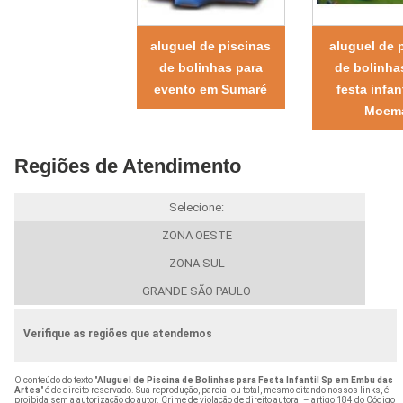
aluguel de piscinas
aluguel de 
de bolinhas para
de bolinha
evento em Sumaré
festa infan
Moem
Regiões de Atendimento
Selecione:
ZONA OESTE
ZONA SUL
GRANDE SÃO PAULO
Verifique as regiões que atendemos
O conteúdo do texto "
Aluguel de Piscina de Bolinhas para Festa Infantil Sp em Embu das
Artes
" é de direito reservado. Sua reprodução, parcial ou total, mesmo citando nossos links, é
proibida sem a autorização do autor. Crime de violação de direito autoral – artigo 184 do Código