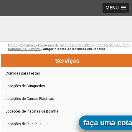
MENU
Home
»
Serviços
»
Locações de piscinas de bolinha
»
locação de piscina de
bolinhas no Butantã
»
alugar piscina de bolinhas em Jandira
Serviços
Comidas para Festas
Locações de Brinquedos
Locações de Camas Elásticas
Locações de Piscinas de Bolinha
faça uma cot
Locações de Pula-Pula