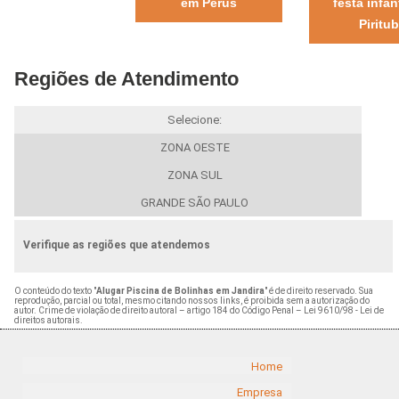
em Perus
festa infan
Piritu
Regiões de Atendimento
Selecione:
ZONA OESTE
ZONA SUL
GRANDE SÃO PAULO
Verifique as regiões que atendemos
O conteúdo do texto "
Alugar Piscina de Bolinhas em Jandira
" é de direito reservado. Sua
reprodução, parcial ou total, mesmo citando nossos links, é proibida sem a autorização do
autor. Crime de violação de direito autoral – artigo 184 do Código Penal –
Lei 9610/98 - Lei de
direitos autorais
.
Home
Empresa