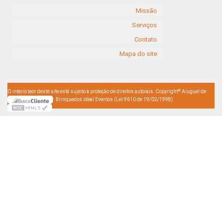
Missão
Serviços
Contato
Mapa do site
©
O inteiro teor deste site está sujeito à proteção de direitos autorais. Copyright
Aluguel de
Brinquedos Ideal Eventos (Lei 9610 de 19/02/1998)