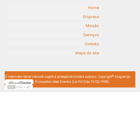
Home
Empresa
Missão
Serviços
Contato
Mapa do site
©
O inteiro teor deste site está sujeito à proteção de direitos autorais. Copyright
Aluguel de
Brinquedos Ideal Eventos (Lei 9610 de 19/02/1998)