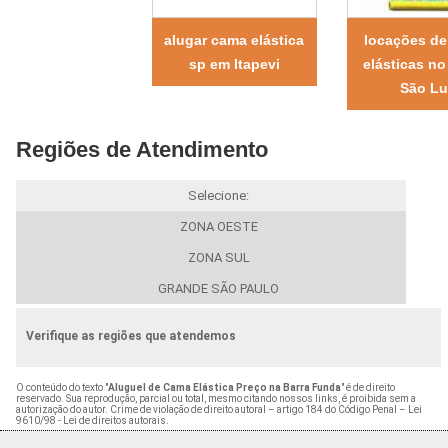
alugar cama elástica
locações d
sp em Itapevi
elásticas no
São Lu
Regiões de Atendimento
Selecione:
ZONA OESTE
ZONA SUL
GRANDE SÃO PAULO
Verifique as regiões que atendemos
O conteúdo do texto "
Aluguel de Cama Elástica Preço na Barra Funda
" é de direito
reservado. Sua reprodução, parcial ou total, mesmo citando nossos links, é proibida sem a
autorização do autor. Crime de violação de direito autoral – artigo 184 do Código Penal –
Lei
9610/98 - Lei de direitos autorais
.