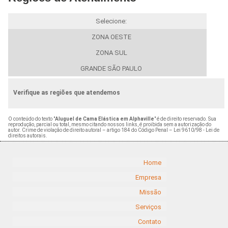
Selecione:
ZONA OESTE
ZONA SUL
GRANDE SÃO PAULO
Verifique as regiões que atendemos
O conteúdo do texto "
Aluguel de Cama Elástica em Alphaville
" é de direito reservado. Sua
reprodução, parcial ou total, mesmo citando nossos links, é proibida sem a autorização do
autor. Crime de violação de direito autoral – artigo 184 do Código Penal –
Lei 9610/98 - Lei de
direitos autorais
.
Home
Empresa
Missão
Serviços
Contato