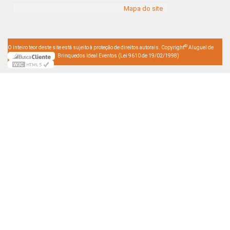
Mapa do site
©
O inteiro teor deste site está sujeito à proteção de direitos autorais. Copyright
Aluguel de
Brinquedos Ideal Eventos (Lei 9610 de 19/02/1998)