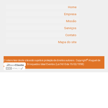
Home
Empresa
Missão
Serviços
Contato
Mapa do site
©
O inteiro teor deste site está sujeito à proteção de direitos autorais. Copyright
Aluguel de
Brinquedos Ideal Eventos (Lei 9610 de 19/02/1998)