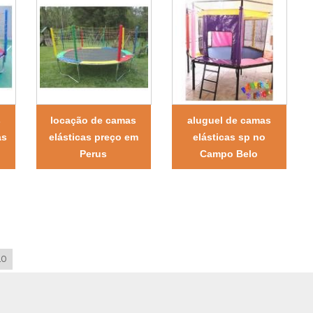
s
locação de camas
aluguel de camas
as
elásticas preço em
elásticas sp no
Perus
Campo Belo
LO