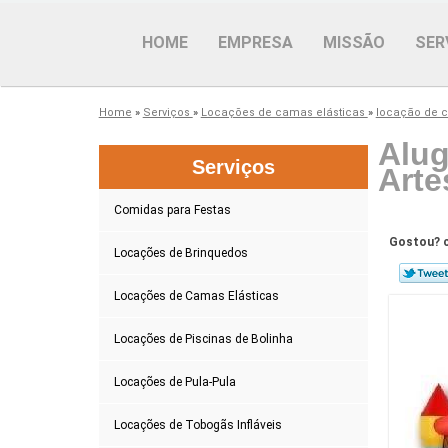
HOME
EMPRESA
MISSÃO
SER
Home
»
Serviços
»
Locações de camas elásticas
»
locação de 
Alug
Serviços
Arte
Comidas para Festas
Gostou? c
Locações de Brinquedos
Locações de Camas Elásticas
Locações de Piscinas de Bolinha
Locações de Pula-Pula
Locações de Tobogãs Infláveis