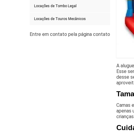
Locações de Tombo Legal
Locações de Touros Mecânicos
A alugue
Esse se
desse se
aprovei
Tam
Camas e
apenas 
crianças
Cuid