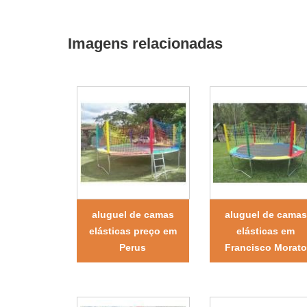
Imagens relacionadas
aluguel de camas
aluguel de camas
elásticas preço em
elásticas em
Perus
Francisco Morato