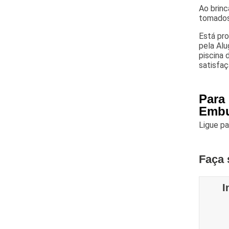
Ao brin
tomados 
Está pro
pela Alu
piscina 
satisfaç
Para
Embu
Ligue p
Faça 
I