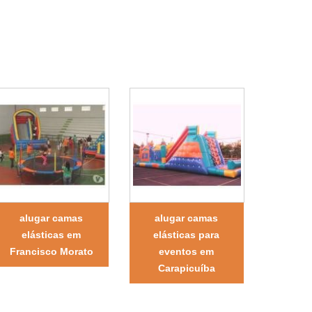
alugar camas
alugar camas
elásticas em
elásticas para
Francisco Morato
eventos em
Carapicuíba