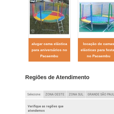
alugar cama elástica
locação de cama
para aniversários no
elásticas para fest
Pacaembu
no Pacaembu
Regiões de Atendimento
Selecione:
ZONA OESTE
ZONA SUL
GRANDE SÃO PAU
Verifique as regiões que
atendemos