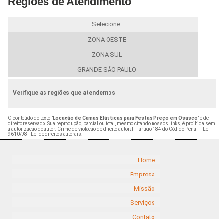
Regiões de Atendimento
Selecione:
ZONA OESTE
ZONA SUL
GRANDE SÃO PAULO
Verifique as regiões que atendemos
O conteúdo do texto "
Locação de Camas Elásticas para Festas Preço em Osasco
" é de
direito reservado. Sua reprodução, parcial ou total, mesmo citando nossos links, é proibida sem
a autorização do autor. Crime de violação de direito autoral – artigo 184 do Código Penal –
Lei
9610/98 - Lei de direitos autorais
.
Home
Empresa
Missão
Serviços
Contato