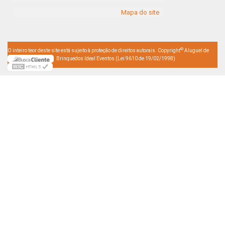
Mapa do site
©
O inteiro teor deste site está sujeito à proteção de direitos autorais. Copyright
Aluguel de
Brinquedos Ideal Eventos (Lei 9610 de 19/02/1998)