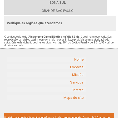
ZONA SUL
GRANDE SÃO PAULO
Verifique as regiões que atendemos
O conteúdo do texto "
Alugar uma Cama Elástica na Vila Sônia
" é de direito reservado. Sua
reprodução, parcial ou total, mesmo citando nossos links, é proibida sem a autorização do
autor. Crime de violação de direito autoral – artigo 184 do Código Penal –
Lei 9610/98 - Lei de
direitos autorais
.
Home
Empresa
Missão
Serviços
Contato
Mapa do site
©
O inteiro teor deste site está sujeito à proteção de direitos autorais. Copyright
Aluguel de