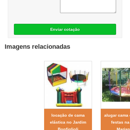
Enviar cotação
Imagens relacionadas
locação de cama
alugar cama 
elástica no Jardim
festas na
Bonfiglioli
Maria