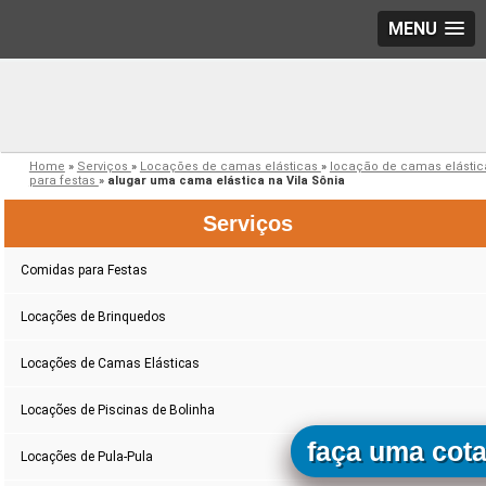
MENU
Home
»
Serviços
»
Locações de camas elásticas
»
locação de camas elástic
para festas
»
alugar uma cama elástica na Vila Sônia
Serviços
Comidas para Festas
Locações de Brinquedos
Locações de Camas Elásticas
Locações de Piscinas de Bolinha
faça uma cot
Locações de Pula-Pula