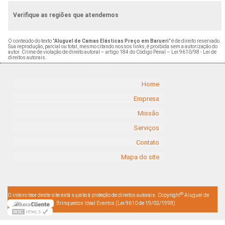
Verifique as regiões que atendemos
O conteúdo do texto "
Aluguel de Camas Elásticas Preço em Barueri
" é de direito reservado.
Sua reprodução, parcial ou total, mesmo citando nossos links, é proibida sem a autorização do
autor. Crime de violação de direito autoral – artigo 184 do Código Penal –
Lei 9610/98 - Lei de
direitos autorais
.
Home
Empresa
Missão
Serviços
Contato
Mapa do site
©
O inteiro teor deste site está sujeito à proteção de direitos autorais. Copyright
Aluguel de
Brinquedos Ideal Eventos (Lei 9610 de 19/02/1998)