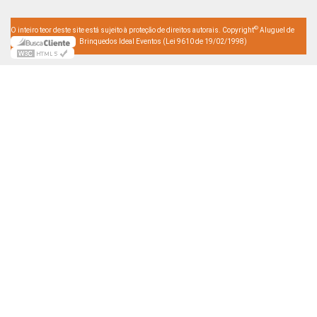
©
O inteiro teor deste site está sujeito à proteção de direitos autorais. Copyright
Aluguel de
Brinquedos Ideal Eventos (Lei 9610 de 19/02/1998)