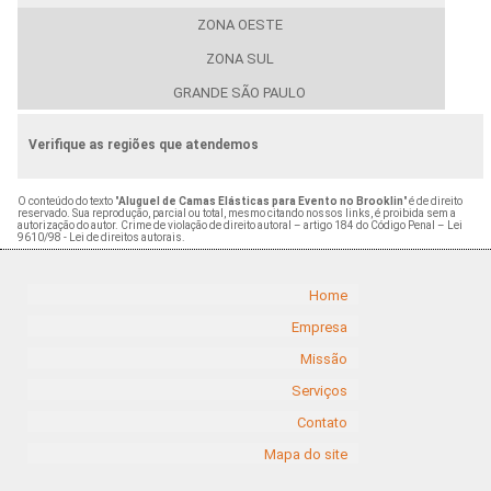
ZONA OESTE
ZONA SUL
GRANDE SÃO PAULO
Verifique as regiões que atendemos
O conteúdo do texto "
Aluguel de Camas Elásticas para Evento no Brooklin
" é de direito
reservado. Sua reprodução, parcial ou total, mesmo citando nossos links, é proibida sem a
autorização do autor. Crime de violação de direito autoral – artigo 184 do Código Penal –
Lei
9610/98 - Lei de direitos autorais
.
Home
Empresa
Missão
Serviços
Contato
Mapa do site