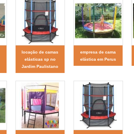
locação de camas
empresa de cama
elásticas sp no
elástica em Perus
Jardim Paulistano