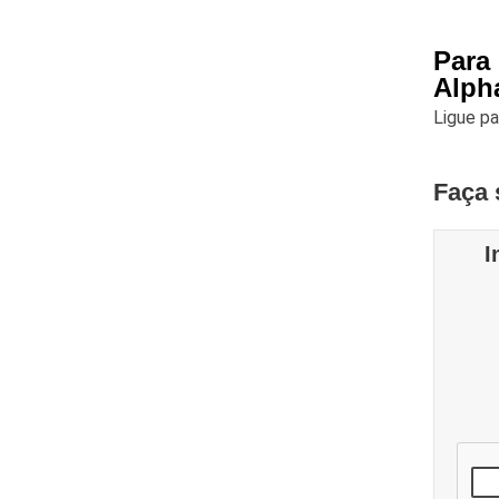
Para
Alpha
Ligue p
Faça 
I