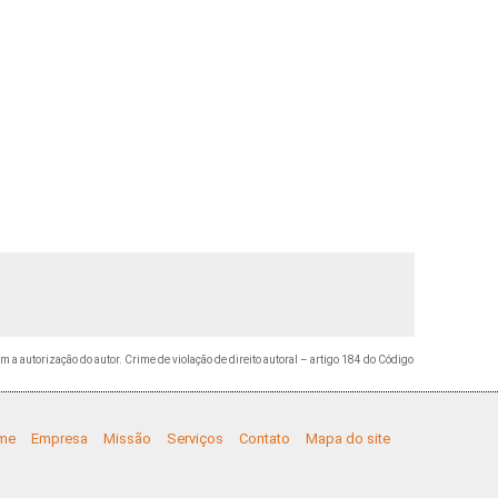
em a autorização do autor. Crime de violação de direito autoral – artigo 184 do Código
me
Empresa
Missão
Serviços
Contato
Mapa do site