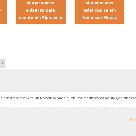
s
alugar camas
alugar camas
o
elásticas para
elásticas sp em
evento em Alphaville
Francisco Morato
LO
le
" é de direito reservado. Sua reprodução, parcial ou total, mesmo citando nossos links, é proibida s
Ho