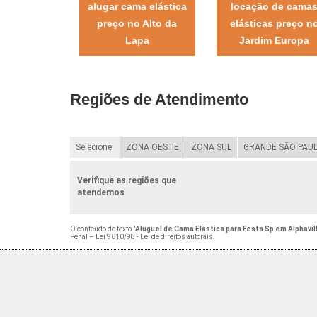
alugar cama elástica
locação de cama
preço no Alto da
elásticas preço n
Lapa
Jardim Europa
Regiões de Atendimento
Selecione:
ZONA OESTE
ZONA SUL
GRANDE SÃO PAU
Verifique as regiões que
atendemos
O conteúdo do texto "
Aluguel de Cama Elástica para Festa Sp em Alphavil
Penal –
Lei 9610/98 - Lei de direitos autorais
.