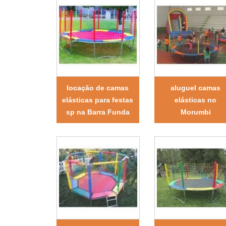
locação de camas
aluguel camas
elásticas para festas
elásticas no
sp na Barra Funda
Morumbi