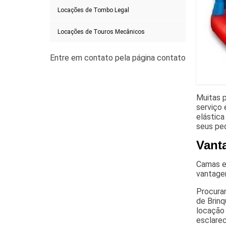
Locações de Tombo Legal
Locações de Touros Mecânicos
Muitas 
serviço 
elástica
seus pe
Vant
Camas el
vantage
Procuran
de Brinq
locação 
esclarec