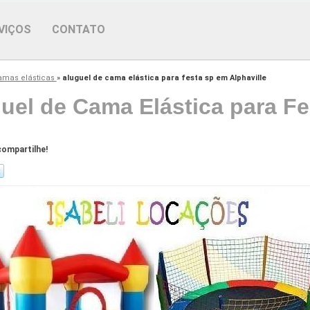
VIÇOS
CONTATO
amas elásticas
»
aluguel de cama elástica para festa sp em Alphaville
uel de Cama Elástica para Fe
ompartilhe!