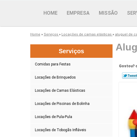
HOME
EMPRESA
MISSÃO
SER
Home
»
Serviços
»
Locações de camas elásticas
»
aluguel de c
Alug
Serviços
Comidas para Festas
Gostou? c
Locações de Brinquedos
Locações de Camas Elásticas
Locações de Piscinas de Bolinha
Locações de Pula-Pula
Locações de Tobogãs Infláveis