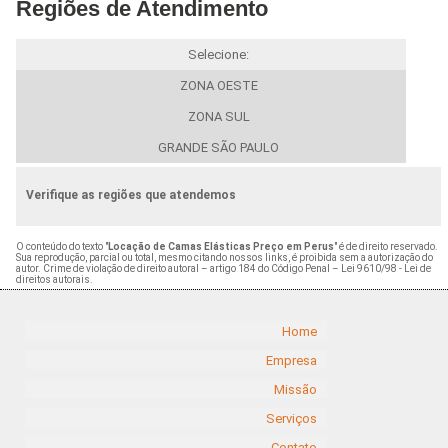
Regiões de Atendimento
Selecione:
ZONA OESTE
ZONA SUL
GRANDE SÃO PAULO
Verifique as regiões que atendemos
O conteúdo do texto "
Locação de Camas Elásticas Preço em Perus
" é de direito reservado.
Sua reprodução, parcial ou total, mesmo citando nossos links, é proibida sem a autorização do
autor. Crime de violação de direito autoral – artigo 184 do Código Penal –
Lei 9610/98 - Lei de
direitos autorais
.
Home
Empresa
Missão
Serviços
Contato