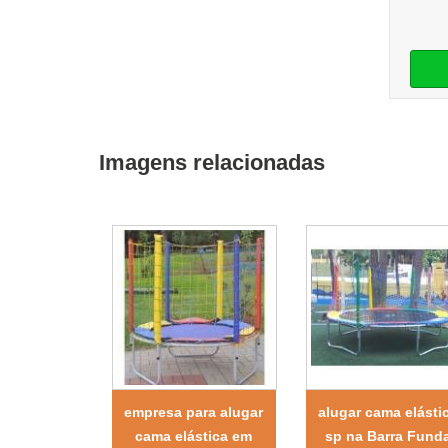
Imagens relacionadas
empresa para alugar
alugar cama elásti
cama elástica em
sp na Barra Fund