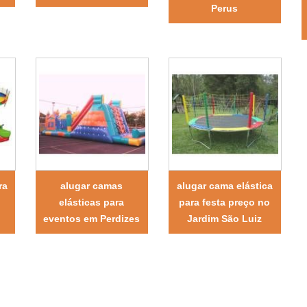
Perus
ra
alugar camas
alugar cama elástica
elásticas para
para festa preço no
eventos em Perdizes
Jardim São Luiz