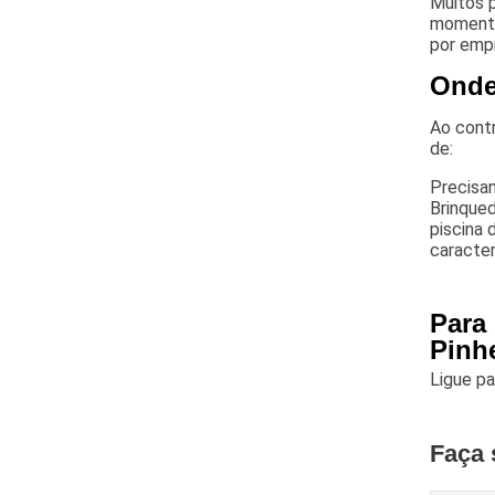
Muitos p
momento 
por empr
Onde 
Ao contr
de:
Precisan
Brinqued
piscina 
caracter
Para
Pinh
Ligue p
Faça 