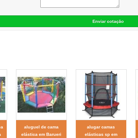
Enviar cotação
ca
aluguel de cama
alugar camas
a
elástica em Barueri
elásticas sp em