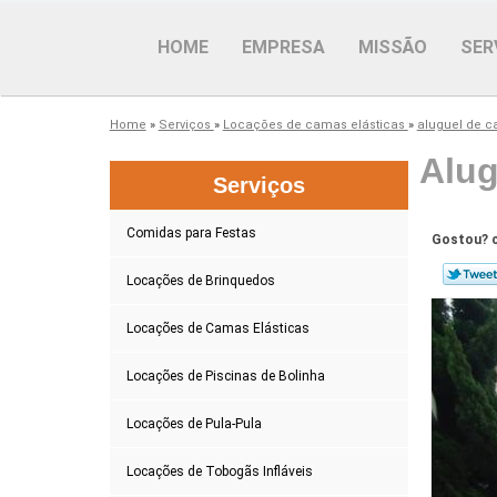
HOME
EMPRESA
MISSÃO
SER
Home
»
Serviços
»
Locações de camas elásticas
»
aluguel de c
Alug
Serviços
Comidas para Festas
Gostou? c
Locações de Brinquedos
Locações de Camas Elásticas
Locações de Piscinas de Bolinha
Locações de Pula-Pula
Locações de Tobogãs Infláveis