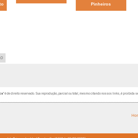
to
Pinheiros
LO
ca
" é de direito reservado. Sua reprodução, parcial ou total, mesmo citando nossos links, é proibida s
Ho