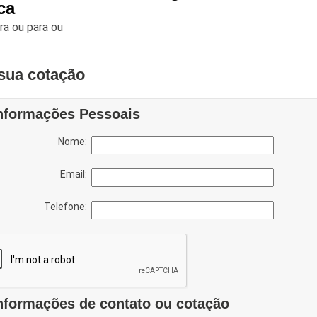
ca
ara
ou para
ou
sua cotação
nformações Pessoais
Nome:
Email:
Telefone:
nformações de contato ou cotação