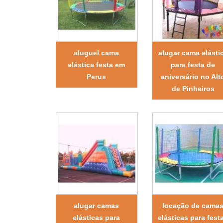
aluguel cama
alugar cama elásti
elástica festa em
para festa de
Perus
aniversário no Alt
de Pinheiros
alugar camas
locação de cama
elásticas para
elásticas para fest