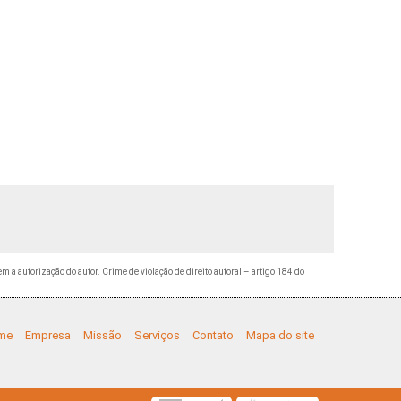
em a autorização do autor. Crime de violação de direito autoral – artigo 184 do
me
Empresa
Missão
Serviços
Contato
Mapa do site