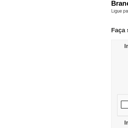
Bran
Ligue p
Faça 
I
I