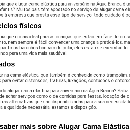
ia que alugar cama elástica para aniversário na Água Branca é u
nfantis? Muitos pais têm apostado no serviço de alugar cama elá
e à empresa que presta esse tipo de serviço, todo cuidado é p
ícios físicos
ia que o mais ideal para as crianças que estão em fase de cresc
to, nem sempre é fácil convencer uma criança a praticá-los, ma
quanto os baixinhos brincam de pular, eles estão se exercitan
indo para uma vida mais saudável.
ados
car na cama elástica, que também é conhecida como trampolim,
para evitar distensões, fraturas, luxações, contusões e entors
do alugar cama elástica para aniversário na Água Branca? Saiba
e achar serviços como o de comidas para festas, locação de cam
tras alternativas que são disponibilizadas para a sua necessidade
 a qualidade necessária, estamos a disposição.
 saber mais sobre Alugar Cama Elástica