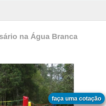
rsário na Água Branca
faça uma cotação