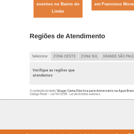
eventos no Bairro do
em Francisco Mora
Limão
Regiões de Atendimento
Selecione:
ZONA OESTE
ZONA SUL
GRANDE SÃO PAU
Verifique as regiões que
atendemos
O conteúdo do texto "
Alugar Cama Elástica para Aniversário na Água Bran
Código Penal –
Lei 9610/98 - Lei de direitos autorais
.
©