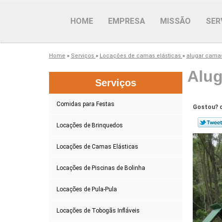
HOME
EMPRESA
MISSÃO
SER
Home
»
Serviços
»
Locações de camas elásticas
»
alugar camas
Alug
Serviços
Comidas para Festas
Gostou? c
Locações de Brinquedos
Locações de Camas Elásticas
Locações de Piscinas de Bolinha
Locações de Pula-Pula
Locações de Tobogãs Infláveis