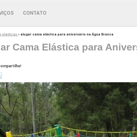
VIÇOS
CONTATO
 elásticas
»
alugar cama elástica para aniversário na Água Branca
ar Cama Elástica para Anive
ompartilhe!