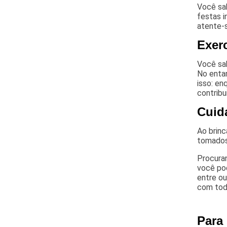
Você sab
festas i
atente-s
Exerc
Você sab
No entan
isso: en
contribu
Cuid
Ao brin
tomados 
Procuran
você pod
entre ou
com toda
Para