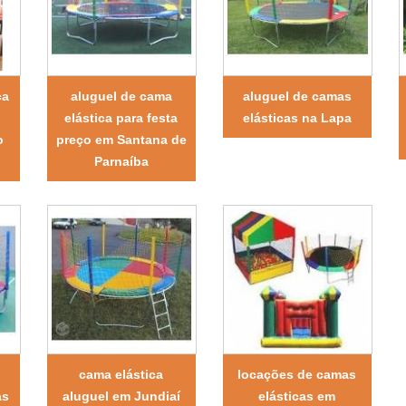
ca
aluguel de cama
aluguel de camas
elástica para festa
elásticas na Lapa
o
preço em Santana de
Parnaíba
s
cama elástica
locações de camas
as
aluguel em Jundiaí
elásticas em