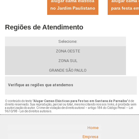
alugar cama elástica
alugar cama 
no Jardim Paulistano
para festa em
Regiões de Atendimento
Selecione:
ZONA OESTE
ZONA SUL
GRANDE SÃO PAULO
Verifique as regiões que atendemos
O conteúdo do texto "
Alugar Camas Elásticas para Festas em Santana de Parnaíba
" é de
direito reservado. Sua reprodução, parcial ou total, mesmo citando nossos links, é proibida sem
a autorização do autor. Crime de violação de direito autoral – artigo 184 do Código Penal –
Lei
9610/98 - Lei de direitos autorais
.
Home
Empresa