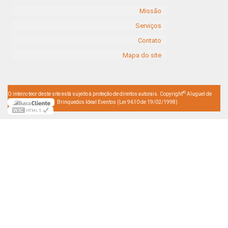
Missão
Serviços
Contato
Mapa do site
©
O inteiro teor deste site está sujeito à proteção de direitos autorais. Copyright
Aluguel de
Brinquedos Ideal Eventos (Lei 9610 de 19/02/1998)