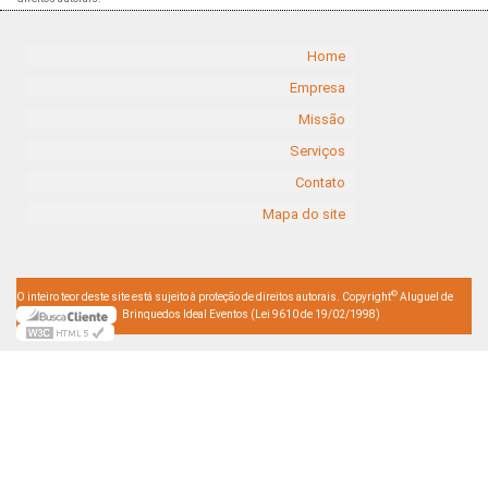
Home
Empresa
Missão
Serviços
Contato
Mapa do site
©
O inteiro teor deste site está sujeito à proteção de direitos autorais. Copyright
Aluguel de
Brinquedos Ideal Eventos (Lei 9610 de 19/02/1998)