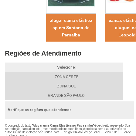
alugar cama elástica
camas elásti
sp em Santana de
aluguel na
Parnaíba
Leopold
Regiões de Atendimento
Selecione:
ZONA OESTE
ZONA SUL
GRANDE SÃO PAULO
Verifique as regiões que atendemos
O conteúdo do texto "
Alugar uma Cama Elástica no Pacaembu
" é de direito reservado. Sua
reprodução, parcial ou total, mesmo citando nossos links, é proibida sem a autorização do
autor. Crime de violação de direito autoral – artigo 184 do Código Penal –
Lei 9610/98 - Lei de
direitos autorais
.