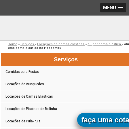
MENU
Home
»
Serviços
»
Locações de camas elásticas
»
alugar cama elástica
»
al
uma cama elástica no Pacaembu
Serviços
Comidas para Festas
Locações de Brinquedos
Locações de Camas Elásticas
Locações de Piscinas de Bolinha
faça uma cot
Locações de Pula-Pula