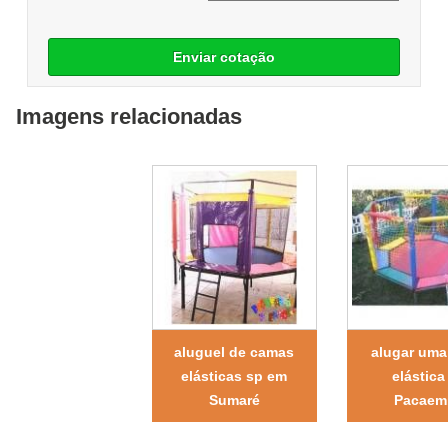
Enviar cotação
Imagens relacionadas
aluguel de camas
alugar um
elásticas sp em
elástica
Sumaré
Pacaem