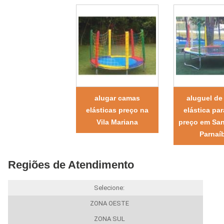
alugar camas
aluguel de
elásticas preço na
elástica par
Vila Mariana
preço em San
Parnaí
Regiões de Atendimento
Selecione:
ZONA OESTE
ZONA SUL