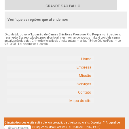
GRANDE SÃO PAULO
Verifique as regiões que atendemos
O conteúdo do texto "
Locação de Camas Elásticas Preço no Rio Pequeno
" é de direito
reservado. Sua reprodução, parcial ou total, mesmo citando nossos links, é proibida sem a
autorização do autor. Crime de violação de direito autoral – artigo 184 do Código Penal –
Lei
9610/98 - Lei de direitos autorais
.
Home
Empresa
Missão
Serviços
Contato
Mapa do site
©
O inteiro teor deste site está sujeito à proteção de direitos autorais. Copyright
Aluguel de
Brinquedos Ideal Eventos (Lei 9610 de 19/02/1998)