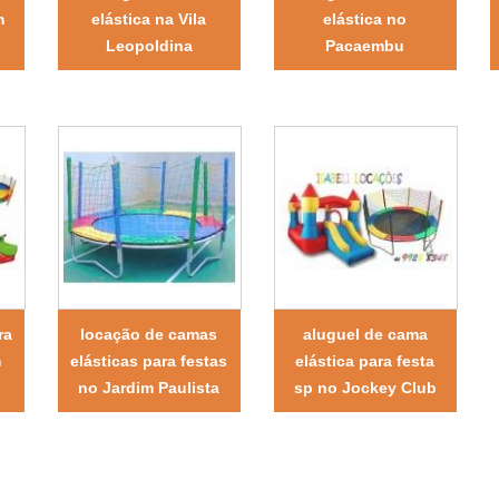
m
elástica na Vila
elástica no
Leopoldina
Pacaembu
ra
locação de camas
aluguel de cama
m
elásticas para festas
elástica para festa
no Jardim Paulista
sp no Jockey Club