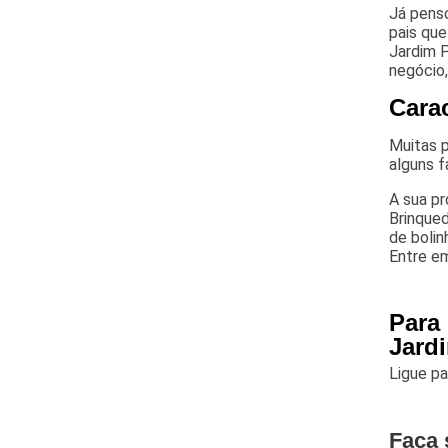
Já penso
pais que
Jardim P
negócio,
Carac
Muitas 
alguns 
A sua pr
Brinqued
de bolin
Entre e
Para
Jard
Ligue p
Faça 