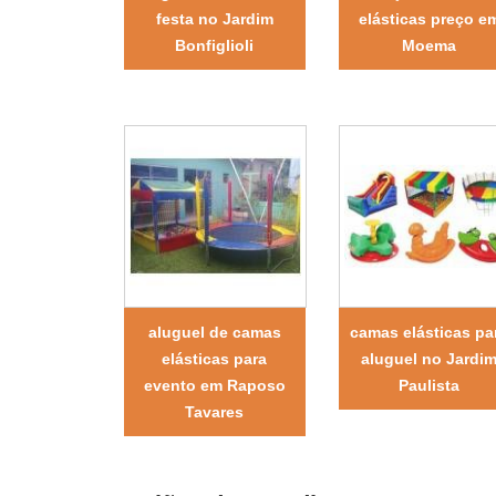
festa no Jardim
elásticas preço e
Bonfiglioli
Moema
aluguel de camas
camas elásticas pa
elásticas para
aluguel no Jardi
evento em Raposo
Paulista
Tavares