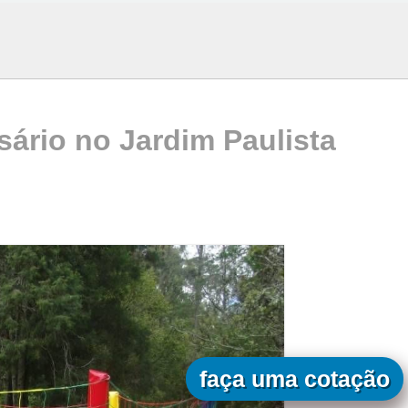
sário no Jardim Paulista
faça uma cotação