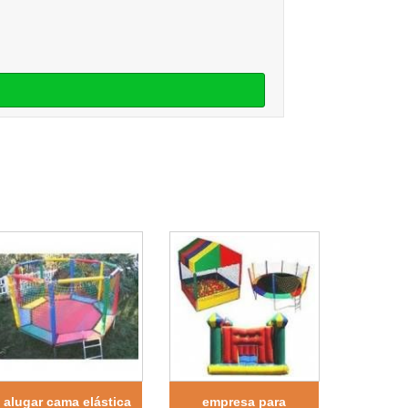
alugar cama elástica
empresa para