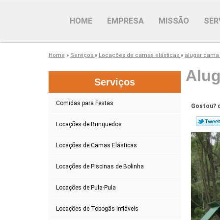
HOME
EMPRESA
MISSÃO
SER
Home
»
Serviços
»
Locações de camas elásticas
»
alugar cama 
Alug
Serviços
Comidas para Festas
Gostou? c
Locações de Brinquedos
Locações de Camas Elásticas
Locações de Piscinas de Bolinha
Locações de Pula-Pula
Locações de Tobogãs Infláveis