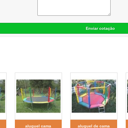
Enviar cotação
s
aluguel cama
aluguel de cama