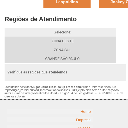
Leopoldina
Jockey 
Regiões de Atendimento
Selecione:
ZONA OESTE
ZONA SUL
GRANDE SÃO PAULO
Verifique as regiões que atendemos
O conteúdo do texto "
Alugar Cama Elástica Sp em Moema
" é de direito reservado. Sua
reprodução, parcial ou total, mesmo citando nossos links, é proibida sem a autorização do
autor. Crime de violação de direito autoral – artigo 184 do Código Penal –
Lei 9610/98 - Lei de
direitos autorais
.
Home
Empresa