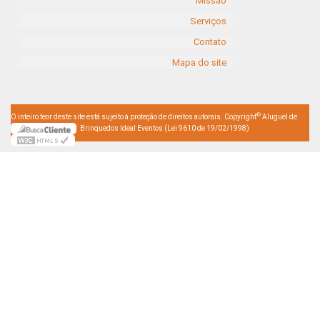
Missão
Serviços
Contato
Mapa do site
©
O inteiro teor deste site está sujeito à proteção de direitos autorais. Copyright
Aluguel de
Brinquedos Ideal Eventos (Lei 9610 de 19/02/1998)