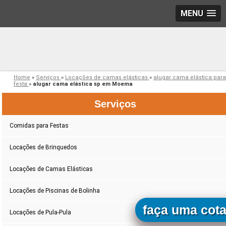
MENU
Home
»
Serviços
»
Locações de camas elásticas
»
alugar cama elástica para
festa
»
alugar cama elástica sp em Moema
Serviços
Comidas para Festas
Locações de Brinquedos
Locações de Camas Elásticas
Locações de Piscinas de Bolinha
faça uma cot
Locações de Pula-Pula